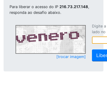
Para liberar o acesso
do IP
216.73.217.148
,
responda ao desafio abaixo.
Digite 
lado no
[trocar imagem]